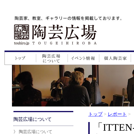
トップ
>
レポート
>
陶芸広場について
「ITTE
》 陶芸広場について