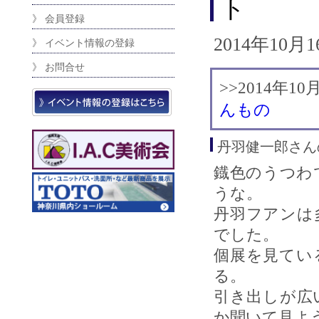
ト
》 会員登録
2014年10月
》 イベント情報の登録
》 お問合せ
>>2014年10
んもの
丹羽健一郎さん
鐡色のうつわ
うな。
丹羽フアンは
でした。
個展を見てい
る。
引き出しが広
か聞いて見よ