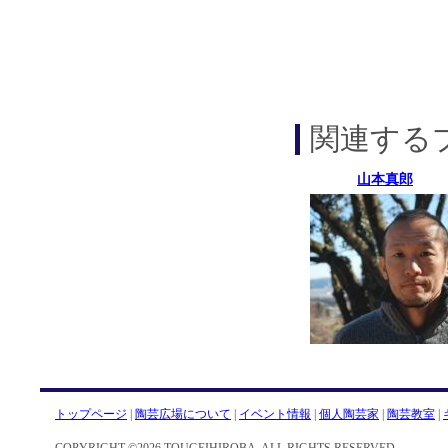
関連する
山本真郎
トップページ
|
陶芸広場について
|
イベント情報
|
個人陶芸家
|
陶芸教室
|