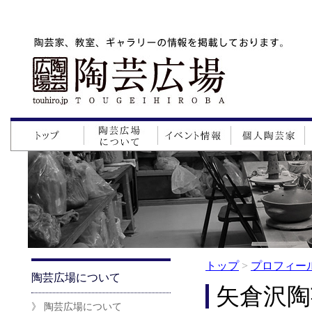
トップ
>
プロフィー
陶芸広場について
矢倉沢陶
》 陶芸広場について