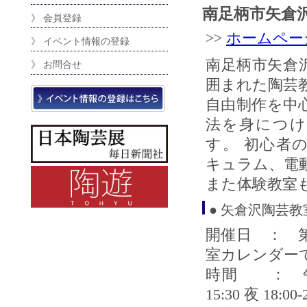
南足柄市矢倉
》 会員登録
>>
ホームペー
》 イベント情報の登録
南足柄市矢倉
》 お問合せ
囲まれた陶芸
自由制作を中
法を身につけ
す。 初心者
キュラム、電
また体験教室
● 矢倉沢陶芸教
開催日 ： 
室カレンダー
時間 ： 午前① 9
15:30 夜 18:00-