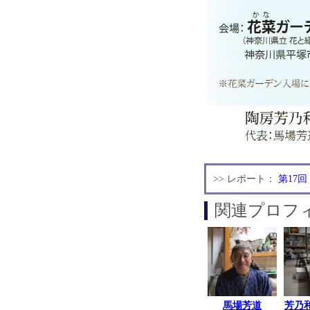
>> レポート：
第17
関連プロフ
馬場芳道
芳乃