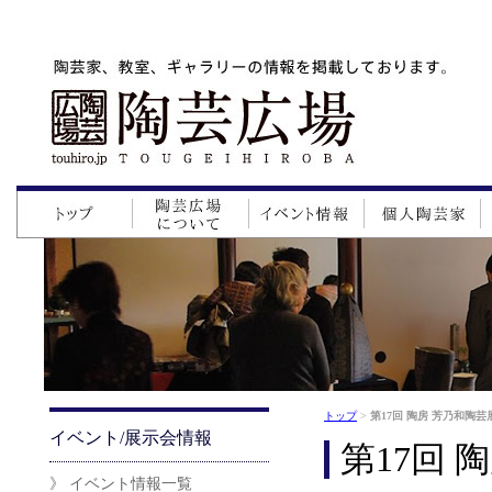
トップ
>
第17回 陶房 芳乃和陶芸
イベント/展示会情報
第17回 
》 イベント情報一覧