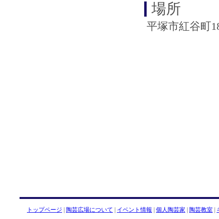
場所
平塚市紅谷町18
トップページ
|
陶芸広場について
|
イベント情報
|
個人陶芸家
|
陶芸教室
|