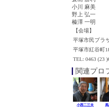
小川 麻美
野上 弘一
榛澤 一明
【会場】
平塚市民プラ
平塚市紅谷町18
TEL: 0463 (23 )
関連プロ
小西二三夫
馬