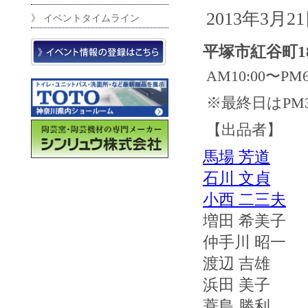
2013年3月2
》 イベントタイムライン
平塚市紅谷町18
AM10:00〜PM6
※最終日はPM3
【出品者】
馬場 芳道
石川 文貞
小西 二三夫
増田 希美子
仲手川 昭一
渡辺 吉雄
浜田 美子
蓑島 勝利