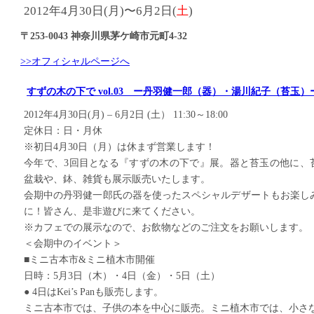
2012年4月30日(月)〜6月2日(
土
)
〒253-0043 神奈川県茅ケ崎市元町4-32
>>オフィシャルページへ
すずの木の下で vol.03 ー丹羽健一郎（器）・湯川紀子（苔玉）
2012年4月30日(月) – 6月2日 (土） 11:30～18:00
定休日：日・月休
※初日4月30日（月）は休まず営業します！
今年で、3回目となる『すずの木の下で』展。器と苔玉の他に、
盆栽や、鉢、雑貨も展示販売いたします。
会期中の丹羽健一郎氏の器を使ったスペシャルデザートもお楽し
に！皆さん、是非遊びに来てください。
※カフェでの展示なので、お飲物などのご注文をお願いします。
＜会期中のイベント＞
■ミニ古本市&ミニ植木市開催
日時：5月3日（木）・4日（金）・5日（土）
● 4日はKei’s Panも販売します。
ミニ古本市では、子供の本を中心に販売。ミニ植木市では、小さ