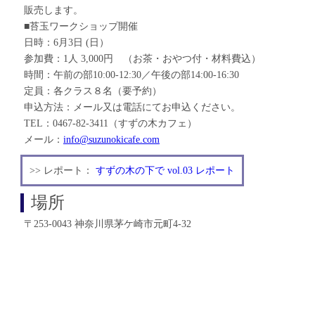
販売します。
■苔玉ワークショップ開催
日時：6月3日 (日）
参加費：1人 3,000円 （お茶・おやつ付・材料費込）
時間：午前の部10:00-12:30／午後の部14:00-16:30
定員：各クラス８名（要予約）
申込方法：メール又は電話にてお申込ください。
TEL：0467-82-3411（すずの木カフェ）
メール：
info@suzunokicafe.com
>> レポート：
すずの木の下で vol.03 レポート
場所
〒253-0043 神奈川県茅ケ崎市元町4-32