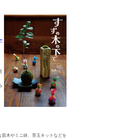
ー
苔
み
な苗木やミニ鉢、苔玉キットなどを